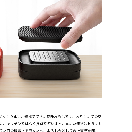
てずっしり重い、鋳物でできた薬味おろしです。おろしたての薬
に、キッチンではなく食卓で使います。重たい鋳物はおろすと
てた面の精緻さを際立たせ、おろし金としての上質感を醸し