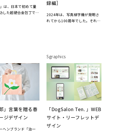
録編］
KI:」は、日本で初めて量
功した超硬合金包丁で
2024年は、写真植字機が発明さ
では超硬合金の「おいし
れてから100周年でした。それを
」と、新しい「包丁のあ
記念してモリサワの本社がある大
提案するため、パッケー
阪市の印刷業界の勉強会「大阪
B、イベントツールなど
DTPの勉強部屋」が、全国に呼び
ぶ各種クリエイティブを
かけて記念イベントを行いまし
した。
た。本書はその関連書籍の一つで
Sgraphics
す。
tion / Logo / Package /
刊行時には、東京・水道橋の印刷
d
博物館（Printing Museum,
Tokyo）にてシンポジウムを開催
いたしました。
宮地知他著『文字盤の記憶─邦文
写植機発明百年記念書籍［記録
編］』大阪DTPの勉強部屋、
郎」言葉を贈る春
「DogSalon Ten. 」WEB
2024年
ージデザイン
サイト・リーフレットデ
担当領域：企画・編集、ファクト
ザイン
チェック、執筆、宣伝美術制作
ーヘンブランド「治一