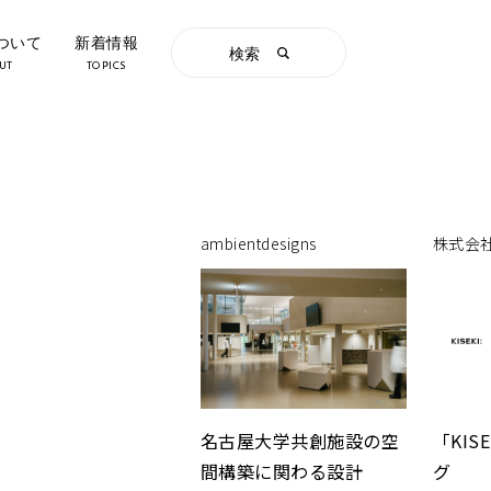
について
新着情報
検索
UT
TOPICS
ambientdesigns
株式会社D
名古屋大学共創施設の空
「KIS
間構築に関わる設計
グ