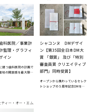
歯科医院／事業計
シャコンヌ DMデザイ
計監理・グラフィ
ン【第35回全日本DM大
ザイン
賞 「銀賞」 及び「特別
審査員賞 クリエイティブ
に建つ歯科医院の計画で
部門」同時受賞】
敷地の開放感を最大限活
に、庭と内部空間が連続
オープンから携わっているセレク
な計画としました。雁行
トショップの５周年記念DMを制
の各所に庭が入り込み、
作しました。
ても自然が近くに感じる
周年ツールとして相応しいものに
間です。ロゴは「ことの
するため、表紙にキャンバス生
社ティー・オー・エム
なり」をコンセプトと
地、製本は刺繍糸を採用し、一冊
が大切にするコミュニケ