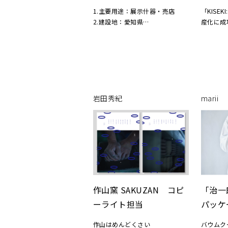
1.主要用途：展示什器・売店
「KISE
2.建設地：愛知県
産化に成
3.規模：地下１階、地上１階の地
す。弊社
下１階部分
い切れ味
4.写真：大竹央祐
り方」を
ジ、WE
細部に及
担当しま
岩田秀紀
marii
Art direc
Web / A
作山窯 SAKUZAN コピ
「治一
ーライト担当
パッケ
作山はめんどくさい
バウムク