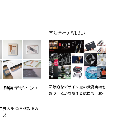
カスタマージャーニーマップ作成
シーデザイン制作のもの
から始まり、学習進捗を歩数メー
んでいます。
ター式グラフィックで可視化。企
業ミッション「一人ひとりが自分
らしく働ける社会をつくる」に基
有限会社D-WEBER
づき、優しいオレンジ・ベージュ
系の配色と丸みのあるシェイプを
採用しました。
ー額装デザイン・
国際的なデザイン賞の受賞実績も
あり、確かな技術と感性で「頼ん
でよかった」と思っていただける
ものづくりを目指しています。
工芸大学 角谷修教授の
ーズ
金沢市役所前の時計台
鈴木大拙館 展示室