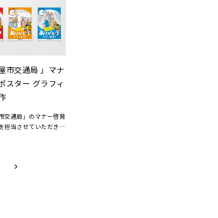
一冊手作りしました。商品の入荷
と自然豊かな空間のイメ
を知らせるカタログとしての役割
ンボル化しました。サイ
を持たせつつも、オーナーの想い
プルな中に安心感を醸し
やお客様への感謝の言葉を所々コ
インに。空間のやさしい
ラム的に取り入れたページ構成に
切にすることで、ただ治
よって、心地よく読み進められる
るための施設ではなく、
一冊にしました。アクセントの赤
の心が休まるような医院
屋市交通局 」マナ
い糸は、オープンの際に名刺を装
ました。
ポスター グラフィ
飾した糸と同じ。お客様との「ご
歯科クリニック
縁」の始まりである想い出のアイ
作
愛知県刈谷市
テムで5周年のお祝いと感謝を表
木造２階建 313㎡
しました。
市交通局」のマナー啓発
023.07
を担当させていただきま
：（株）ディックス
古屋市営地下鉄の構内や
：（株）前田工務店
見ることができます。8
ケープデザイン：糸魚川
時、18時と3つの時間帯に
正しい乗客に対して、名
：（株）古澤工芸
通局のマスコットキャラ
：カリモク家具（株）
あるハッチーから感謝を
：（株）ノワール
容。かわいらしいハッチ
つもありがとうございま