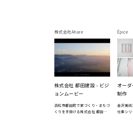
索順位や成果達成率を高め、数値
どにジー
目標を最短で達成するコーポレー
が多数並
トサイトやサービスサイト、EC
サイトを制作します。
株式会社Ahare
Épice
01 HF GROUP株式会社
02 マジーアゴールデンエイジサ
ッカースクール
03 株式会社日本オープンシステ
ムズ
04 ハタス株式会社
株式会社 都田建設 - ビジ
オーダ
ョンムービー
制作
浜松市都田町で家づくり・まちづ
金沢美術
くりを手掛ける株式会社 都田建
仕事シリ
設様のビジョンムービーの制作を
左から
担当しました。
No.1 
No.4 