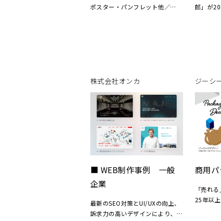
ポスター・パンフレット他／
郎」が2
2024年
葉を贈る
期間中は
る手提げ
向き合う
描かれた
「感謝の
てね」「
株式会社オンカ
ジーシ
セージシ
す。
「治一郎
切な人へ
客さまに
た。
■ WEB制作事例 一般
商用パ
企業
「売れる
25年以
最新のSEO対策とUI/UXの向上、
均やホー
訴求力の高いデザインにより、検
トア、カ