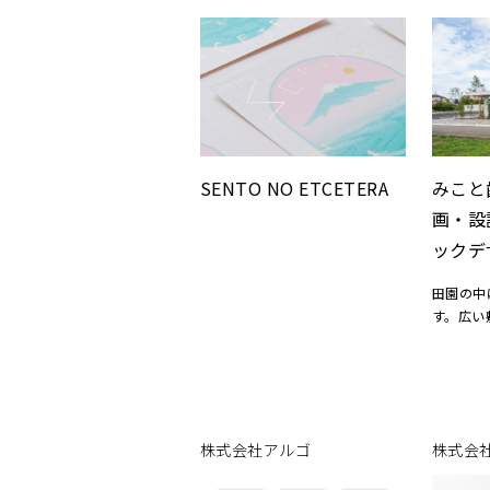
エクセルで整形した表をそのまま
インデザインにインポートできる
スクリプトを開発し、カタログの
大半を
占める価格表の制作時間を大幅に
短縮しました。
SENTO NO ETCETERA
みこと
画・設
ックデ
田園の中
す。広い
かすため
するよう
した建築
どこにい
ような空
株式会社アルゴ
株式会
葉のかさ
し、医院