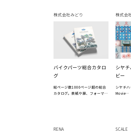
No.6 
株式会社みどり
株式会社c
バイクパーツ総合カタロ
シヤチ
グ
ビー
総ページ数1000ページ超の総合
シヤチハ
カタログ。表紙や扉、フォーマッ
Movie
トデザインまでカタログ制作のす
べてを
Art Dire
手掛けました。クライアントから
博
支給されたテキスト原稿をもと
に、レイアウトを整えながら制作
RENA
SCALE
します。