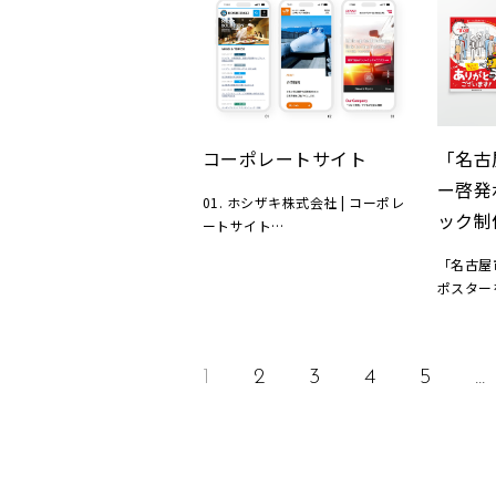
ーション
ージをシ
ンはシン
出すデザ
印象を大
療を受け
訪れた人
コーポレートサイト
「名古
を目指し
ー啓発
用途 ：
01. ホシザキ株式会社 | コーポレ
ック制
計画地：
ートサイト
規模 ：
02. JR東海コンサルタンツ株式会
「名古屋
竣工 ：2
社 | コーポレートサイト
ポスター
構造設計
03. 株式会社デンソーエレクトロ
した。名
施工 
ニクス | コーポレートサイト
電車内で
ランドス
時、12
晃一
1
2
3
4
5
...
マナーの
医療家具
古屋市交
待合家具
クターで
撮影 
伝える内
ーからい