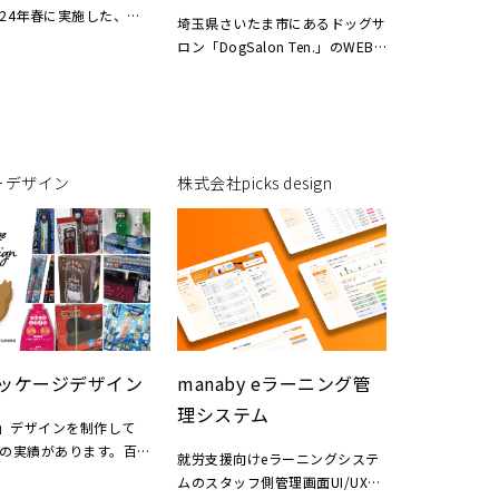
他メンバー 総合プロデューサ
024年春に実施した、言
埼玉県さいたま市にあるドッグサ
ー・代表著者：宮地知 書籍本文
キャンペーン。
ロン「DogSalon Ten.」のWEB
組版：大石十三夫 写植百年ロゴ
限定数量にて「言葉を贈
サイトとリーフレットを制作しま
デザイン：佐々木康 レタッチ：
」を提供しました。
した。
村上良日 他
二人のシルエットと花が
スキンケアにこだわり、ワンちゃ
デザインで、中央には
んへのケアを大切にされているオ
気持ちです」「元気でい
ーナー様の想いを、優しく温かみ
よい春を」といったメッ
ーデザイン
株式会社picks design
のあるデザインで表現。サロンの
ールを貼ることができま
コンセプトに合わせ、緑を基調と
した柔らかいトーンで統一しまし
」のお菓子とともに、大
た。
言葉を贈る春。多くのお
TOPページではサロンの魅力を簡
お楽しみいただけまし
潔にまとめ、ABOUTページでは
サービス内容やコンセプトを丁寧
にご紹介しています。
ッケージデザイン
manaby eラーニング管
URL：
理システム
」デザインを制作して
上の実績があります。百
就労支援向けeラーニングシステ
ムセンター、ドラッグス
ムのスタッフ側管理画面UI/UX。
ー用品店、ECサイトな