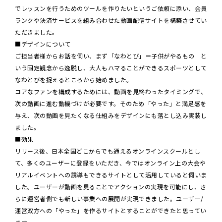
でレッスンを行うためのツールを作りたいというご依頼に添い、会員
ランクや決済サービスを組み合わせた動画配信サイトを構築させてい
ただきました。
■デザインについて
ご担当者様からお話を伺い、まず「なわとび」＝子供がやるもの と
いう固定観念から逸脱し、大人もハマることができるスポーツとして
なわとびを捉えるところから始めました。
コアなファンを構成するためには、動画を見終わったタイミングで、
次の動画に進む動機づけが必要です。そのため「やった」と満足感を
与え、次の動画を見たくなる仕組みをデザインにも落とし込み実装し
ました。
■効果
リリース後、日本全国どこからでも通えるオンラインスクールとし
て、多くのユーザーに登録をいただき、今ではオンライン上の大会や
リアルイベントへの誘導もできるサイトとして活用していると伺いま
した。ユーザーが動画を見ることでアクションの実現を可能にし、さ
らに運営者側でも新しい事業への展開が実現できました。ユーザー/
運営双方への「やった」を作るサイトとすることができたと思ってい