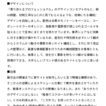
■デザインについて
「寄り添えるプロフェッショナル」のデザインコンセプトのもと、餅
は餅屋、切削工具ならCJVと見てもらえるような、信頼にたる構成/
デザインを目指しました。配色は白黒のモノトーンをベースに、コー
ポレートカラーのオレンジ、高級感や重厚感が感じられるゴールドを
加えることで全体にまとまりを持たせています。業界シェアなど同業
に対する優位が築かれているため、差別化や特別感を出すという観点
から２カラムかつ動きの要素の多いサイト構成とし、それに伴う見出
しの整理など、最適な情報配置を行うための構成調整をお客様ととも
に行いました。結果として、目を引く要素を持ちつつ細かな情報にも
誘導ができる、大手らしいブランド感のあるサイトとなったと思いま
す。
■効果
展示会の開催までに新サイトを制作したいと言う明確な期限があり、
そこからの逆算によるスケジュール立案にて案件を進めさせていただ
き、無事オンスケジュールでの稼働となりました。また「ありきたり
のデザインとはしない」「縦長でスクロールが多いサイトにはしな
い」とのお約束もあり、「こだわり」を持ったサイトとなったこと
で、技術の高さ/顧客の要望に応える姿勢、というCJV様の社風の一