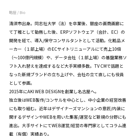
略歴 / Bio
清須市出身。同志社大学（法）を卒業後、銀座の画商画廊に
て丁稚として勤務した後、ERPソフトウェア（会計、EC）の
開発を経て、導入/保守コンサルタントとして活動。化粧品メ
ーカー（１部上場）のECサイトリニューアルにて売上10倍
（〜100億円規模）や、データ会社（１部上場）の基盤業務ソ
フト入れ替えを達成するなど大手実績多数。TV CMで話題と
なった新規ブランドの立ち上げや、会社の立て直しにも役員
として参画。
2015年にAKI WEB DESIGNを創業し名古屋へ。
独立後はWEB製作/コンサルを中心とし、中小企業の経営改善
にも取り組む。近年はデザイナーズマンションの意匠/内装に
関するデザインやWEBを用いた集客/運営など新規の分野にも
進出。大手サイトにてWEB運営/経営の専門家としてコラム連
載（有償）実績あり。