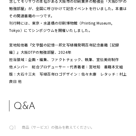
念してモリサワの本社がある大阪市の印刷業界の勉強会「大阪DTPの
勉強部屋」が、全国に呼びかけて記念イベントを行いました。本書は
その関連書籍の一つです。
刊行時には、東京・水道橋の印刷博物館（Printing Museum,
Tokyo）にてシンポジウムを開催いたしました。
宮地知他著『文字盤の記憶─邦文写植機発明百年記念書籍［記録
編］』大阪DTPの勉強部屋、2024年
担当領域：企画・編集、ファクトチェック、執筆、宣伝美術制作
他メンバー 総合プロデューサー・代表著者：宮地知 書籍本文組
版：大石十三夫 写植百年ロゴデザイン：佐々木康 レタッチ：村上
良日 他
Q&A
商品（サービス）の強みを教えてください。
Q1