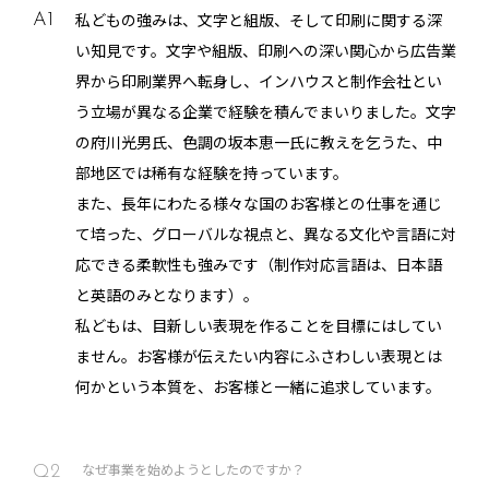
私どもの強みは、文字と組版、そして印刷に関する深
A1
い知見です。文字や組版、印刷への深い関心から広告業
界から印刷業界へ転身し、インハウスと制作会社とい
う立場が異なる企業で経験を積んでまいりました。文字
の府川光男氏、色調の坂本恵一氏に教えを乞うた、中
部地区では稀有な経験を持っています。
また、長年にわたる様々な国のお客様との仕事を通じ
て培った、グローバルな視点と、異なる文化や言語に対
応できる柔軟性も強みです（制作対応言語は、日本語
と英語のみとなります）。
私どもは、目新しい表現を作ることを目標にはしてい
ません。お客様が伝えたい内容にふさわしい表現とは
何かという本質を、お客様と一緒に追求しています。
なぜ事業を始めようとしたのですか？
Q2