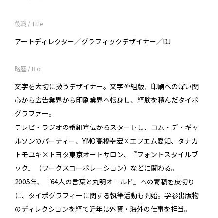
役職 / Title
アートディレクター／グラフィックデザイナー／DJ
略歴 / Bio
文字を大切に扱うデザイナー。文字や組版、印刷への深い関
心から広告業界から印刷業界へ転身し、経験を積んだタイポ
グラファー。
テレビ・ラジオの番組宣伝からスタートし、コム・デ・ギャ
ルソンのパーティー、YMO高橋幸宏×エフエム愛知、タナカ
トモユキ×トヨタ東京オートサロン、『フォントスタイルブ
ック』（ワークスコーポレーション）などに関わる。
2005年、『64人の言葉と丸明オールド』への寄稿を皮切り
に、タイポグラフィーに関する執筆活動も開始。学参出版物
のディレクションを経て近年は外資・海外の仕事を担当。